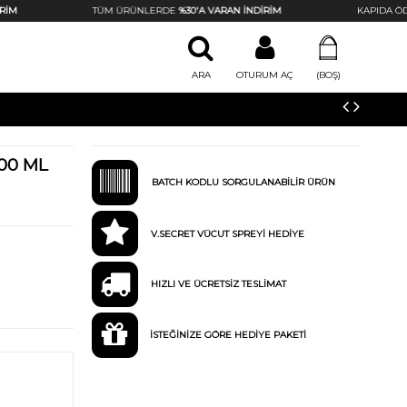
M
TÜM ÜRÜNLERDE
%30'A VARAN İNDİRİM
KAPIDA ÖDEM
ARA
OTURUM AÇ
(BOŞ)
00 ML
BATCH KODLU SORGULANABİLİR ÜRÜN
V.SECRET VÜCUT SPREYİ HEDİYE
HIZLI VE ÜCRETSİZ TESLİMAT
İSTEĞİNİZE GÖRE HEDİYE PAKETİ