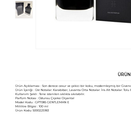
ÜRÜN
Ürün Açıklaması :
Son derece cesur ve çekici bir koku, modernleşmiş bir Givench
Ürün İçeriği :
Üst Notalar: Karabiber, Lavanta Orta Notalar: İris Alt Notalar: Tolu
Kullanım Şekli :
Tene istenilen sıklıkla sıkılabilir.
Parfüm Notası :
Odunsu Çiçeksi Oryantal
Model Kodu :
GP7085 GENTLEMAN E
Mililitre Bilgisi :
100 ml
Ürün Kodu:
5000225183