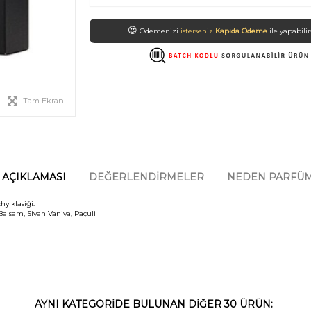
😍
Ödemenizi
isterseniz
Kapıda Ödeme
ile yapabilir
Tam Ekran
 AÇIKLAMASI
DEĞERLENDIRMELER
NEDEN PARFÜM
y klasiği.
 Balsam, Siyah Vaniya, Paçuli
AYNI KATEGORIDE BULUNAN DIĞER 30 ÜRÜN: