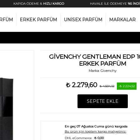
KAPIDA ÖDEME &
HIZLI KARGO
HAVALE İLE ÖDEMEYE
%5 İNDİRİ
ARFÜM
ERKEK PARFÜM
UNISEX PARFÜM
MARKALAR
GIVENCHY GENTLEMAN EDP 1
ERKEK PARFÜM
Marka:
Givenchy
₺ 2.279,60
₺ 4.504,12
-₺ 2.224,52
SEPETE EKLE
En geç
07 Ağustos Cuma
günü kargoda
Bu ürün için toplam kargo maliyetiniz:
DHL eCommerce :
₺ 0,00