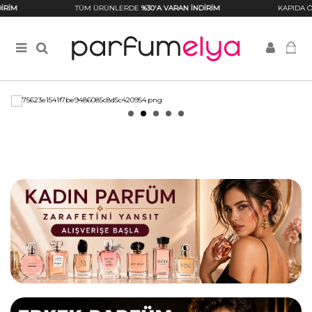
M
TÜM ÜRÜNLERDE
%30'A VARAN İNDİRİM
KAPIDA ÖDEM