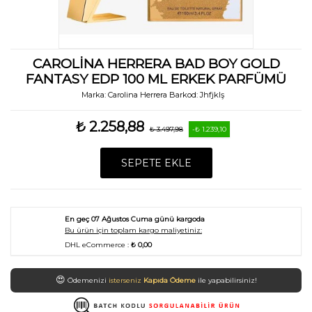
CAROLINA HERRERA BAD BOY GOLD
FANTASY EDP 100 ML ERKEK PARFÜMÜ
Marka:
Carolina Herrera
Barkod:
Jhfjklş
₺ 2.258,88
₺ 3.497,98
-₺ 1.239,10
SEPETE EKLE
En geç
07 Ağustos Cuma
günü kargoda
Bu ürün için toplam kargo maliyetiniz:
DHL eCommerce :
₺ 0,00
😍
Ödemenizi
isterseniz
Kapıda Ödeme
ile yapabilirsiniz!