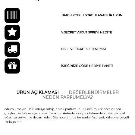
BATCH KODLU SORGULANABİLİR ÜRÜN
V.SECRET VÜCUT SPREYİ HEDİYE
HIZLI VE ÜCRETSİZ TESLİMAT
İSTEĞİNİZE GÖRE HEDİYE PAKETİ
ÜRÜN AÇIKLAMASI
DEĞERLENDIRMELER
NEDEN PARFÜMELYA?
odunsu meyveli bir kokuya sahip, erkek parfümüdür. Parfüm, üst notalarında
greyfurt, şeftali ve siyah biber ile açılır. Ardından kalp notalarında amber, sandal
ağacı ve vetiver ile devam eder. Dip notalarında ise tonka fasulyesi, kakao ve paçuli
ile kapanır.