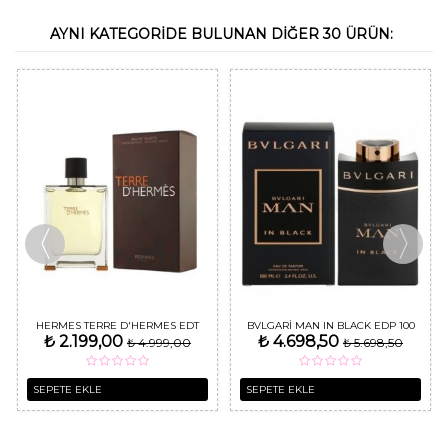
AYNI KATEGORIDE BULUNAN DIĞER 30 ÜRÜN:
HERMES TERRE D'HERMES EDT
BVLGARI MAN IN BLACK EDP 100
₺ 2.199,00
₺ 4.698,50
100 ML ERKEK PARFÜM
₺ 4.999,00
ML ERKEK PARFÜMÜ
₺ 5.698,50
SEPETE EKLE
SEPETE EKLE