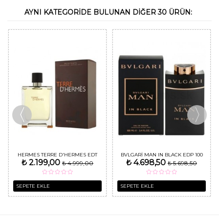
AYNI KATEGORIDE BULUNAN DIĞER 30 ÜRÜN:
HERMES TERRE D'HERMES EDT
BVLGARI MAN IN BLACK EDP 100
₺ 2.199,00
₺ 4.698,50
100 ML ERKEK PARFÜM
₺ 4.999,00
ML ERKEK PARFÜMÜ
₺ 5.698,50
SEPETE EKLE
SEPETE EKLE