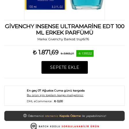
GIVENCHY INSENSE ULTRAMARINE EDT 100
ML ERKEK PARFÜMÜ
Marka:
Givenchy
Barkod:
trujr6ı76
₺ 1.871,69
₺ 3.865,21
-₺ 1.993,52
SEPETE EKLE
En geç
07 Ağustos Cuma
günü kargoda
Bu ürün için toplam kargo maliyetiniz:
DHL eCommerce :
₺ 0,00
😍
Ödemenizi
isterseniz
Kapıda Ödeme
ile yapabilirsiniz!