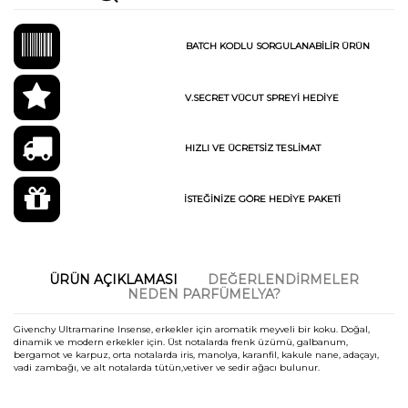
BATCH KODLU SORGULANABİLİR ÜRÜN
V.SECRET VÜCUT SPREYİ HEDİYE
HIZLI VE ÜCRETSİZ TESLİMAT
İSTEĞİNİZE GÖRE HEDİYE PAKETİ
ÜRÜN AÇIKLAMASI
DEĞERLENDIRMELER
NEDEN PARFÜMELYA?
Givenchy Ultramarine Insense, erkekler için aromatik meyveli bir koku. Doğal,
dinamik ve modern erkekler için. Üst notalarda frenk üzümü, galbanum,
bergamot ve karpuz, orta notalarda iris, manolya, karanfil, kakule nane, adaçayı,
vadi zambağı, ve alt notalarda tütün,vetiver ve sedir ağacı bulunur.