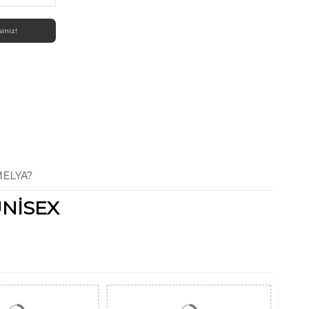
siniz!
ELYA?
NISEX