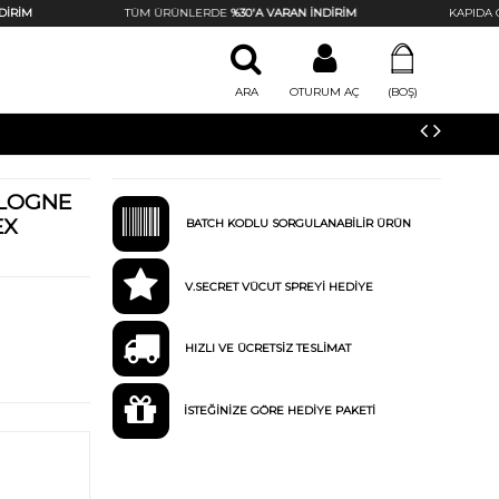
RİM
TÜM ÜRÜNLERDE
%30'A VARAN İNDİRİM
KAPIDA ÖD
ARA
OTURUM AÇ
(BOŞ)
OLOGNE
EX
BATCH KODLU SORGULANABİLİR ÜRÜN
V.SECRET VÜCUT SPREYİ HEDİYE
HIZLI VE ÜCRETSİZ TESLİMAT
İSTEĞİNİZE GÖRE HEDİYE PAKETİ