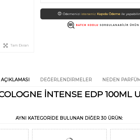
😍
Ödemenizi
isterseniz
Kapıda Ödeme
ile yapabilir
Tam Ekran
 AÇIKLAMASI
DEĞERLENDIRMELER
NEDEN PARFÜM
COLOGNE İNTENSE EDP 100ML U
AYNI KATEGORIDE BULUNAN DIĞER 30 ÜRÜN: