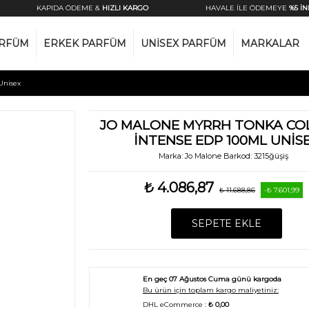
KAPIDA ÖDEME &
HIZLI KARGO
HAVALE İLE ÖDEMEYE
%5 İNDİ
ARFÜM
ERKEK PARFÜM
UNISEX PARFÜM
MARKALAR
Unisex
JO MALONE MYRRH TONKA C
İNTENSE EDP 100ML UNIS
Marka:
Jo Malone
Barkod:
3215ğüşiş
₺ 4.086,87
₺ 11.688,86
-₺ 7.601,99
SEPETE EKLE
En geç
07 Ağustos Cuma
günü kargoda
Bu ürün için toplam kargo maliyetiniz:
DHL eCommerce :
₺ 0,00