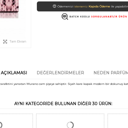
😍
Ödemenizi
isterseniz
Kapıda Ödeme
ile yapabilir
Tam Ekran
 AÇIKLAMASI
DEĞERLENDIRMELER
NEDEN PARFÜM
arafetini yansıtan Murano cam şişeye sahiptir. Siyah kare kapak modern bir dokunuş kat
AYNI KATEGORIDE BULUNAN DIĞER 30 ÜRÜN: