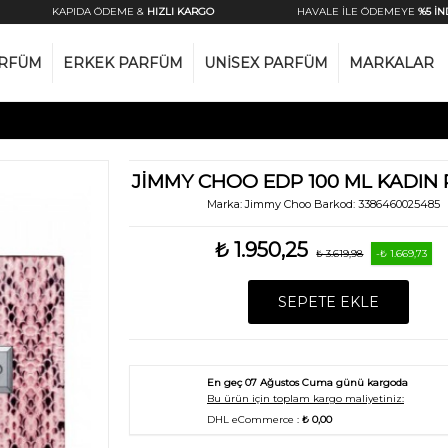
KAPIDA ÖDEME &
HIZLI KARGO
HAVALE İLE ÖDEMEYE
%5 İNDİR
ARFÜM
ERKEK PARFÜM
UNISEX PARFÜM
MARKALAR
JIMMY CHOO EDP 100 ML KADIN
Marka:
Jimmy Choo
Barkod:
3386460025485
₺ 1.950,25
₺ 3.619,98
-₺ 1.669,73
SEPETE EKLE
En geç
07 Ağustos Cuma
günü kargoda
Bu ürün için toplam kargo maliyetiniz:
DHL eCommerce :
₺ 0,00