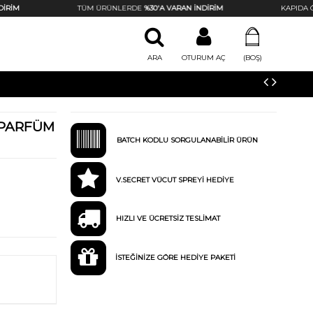
İM
TÜM ÜRÜNLERDE
%30'A VARAN İNDİRİM
KAPIDA ÖD
ARA
OTURUM AÇ
(BOŞ)
 PARFÜM
BATCH KODLU SORGULANABİLİR ÜRÜN
V.SECRET VÜCUT SPREYİ HEDİYE
HIZLI VE ÜCRETSİZ TESLİMAT
İSTEĞİNİZE GÖRE HEDİYE PAKETİ