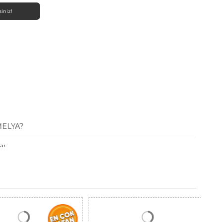
siniz!
ELYA?
ar.