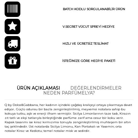
BATCH KODLU SORGULANABİLİR ÜRÜN
V.SECRET VÜCUT SPREYİ HEDİYE
HIZLI VE ÜCRETSİZ TESLİMAT
İSTEĞİNİZE GÖRE HEDİYE PAKETİ
ÜRÜN AÇIKLAMASI
DEĞERLENDIRMELER
NEDEN PARFÜMELYA?
Q by Dolce&Gabbana, her kadının içindeki çağdaş kraliçeyi ortaya çıkarmaya davet
ediyor.. Güçlü odunsu bir bazla zenginleştirilmiş, meyvemsi notalara sahip bu
kokuya tutku, aşk ve enerji ilham vermiştir. Sicilya Limonlarının taze tadı, Kirazın
zıt tatlı ve ekşi tatlarıyla birleştiğinde parfüme zarif ama cesur bir koku verir.
Kapak tasarımı ise kiraz kırmızımsı tonuyla zenginleştirilmiş muhteşem bir altın
taç şeklindedir. Üst notalarda Sicilya Limonu, Kan Portakalı ve Yasemin; orta
notalar Kiraz ve Kediotu; temel notalar misk ve sedirdir.