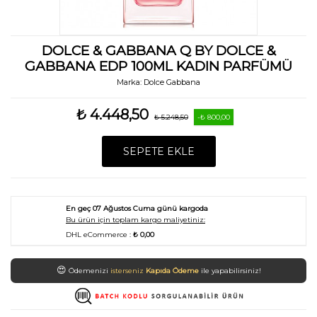
DOLCE & GABBANA Q BY DOLCE &
GABBANA EDP 100ML KADIN PARFÜMÜ
Marka:
Dolce Gabbana
₺ 4.448,50
₺ 5.248,50
-₺ 800,00
SEPETE EKLE
En geç
07 Ağustos Cuma
günü kargoda
Bu ürün için toplam kargo maliyetiniz:
DHL eCommerce :
₺ 0,00
😍
Ödemenizi
isterseniz
Kapıda Ödeme
ile yapabilirsiniz!