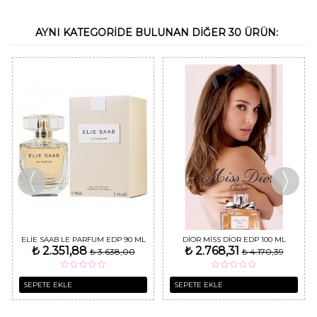
AYNI KATEGORIDE BULUNAN DIĞER 30 ÜRÜN:
ELIE SAAB LE PARFUM EDP 90 ML
DIOR MISS DIOR EDP 100 ML
₺ 2.351,88
₺ 2.768,31
KADIN PARFÜM
₺ 3.638,00
KADIN PARFÜM
₺ 4.170,39
SEPETE EKLE
SEPETE EKLE