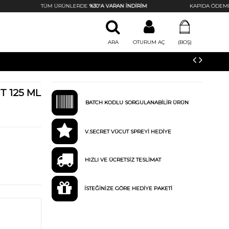
TÜM ÜRÜNLERDE
%30'A VARAN İNDİRİM
KAPIDA ÖDEME &
ARA
OTURUM AÇ
(BOŞ)
T 125 ML
BATCH KODLU SORGULANABİLİR ÜRÜN
V.SECRET VÜCUT SPREYİ HEDİYE
HIZLI VE ÜCRETSİZ TESLİMAT
İSTEĞİNİZE GÖRE HEDİYE PAKETİ