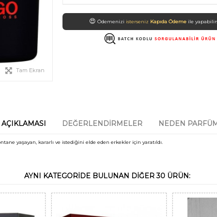
😍
Ödemenizi
isterseniz
Havale/EFT
ile yapabilirsi
Tam Ekran
 AÇIKLAMASI
DEĞERLENDIRMELER
NEDEN PARFÜM
ane yaşayan, kararlı ve istediğini elde eden erkekler için yaratıldı.
AYNI KATEGORIDE BULUNAN DIĞER 30 ÜRÜN: