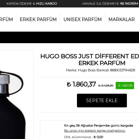
KAPIDA ÖDEME &
HIZLI KARGO
HAVALE İLE ÖDEMEYE
%5 İNDİRİM
ARFÜM
ERKEK PARFÜM
UNISEX PARFÜM
MARKALAR
HUGO BOSS JUST DIFFERENT ED
ERKEK PARFÜM
Marka:
Hugo Boss
Barkod:
8680033794828
₺ 1.860,37
₺ 3.428,30
-₺ 1.567,93
SEPETE EKLE
En geç
06 Ağustos Perşembe
günü kargoda
Bu ürün için toplam kargo maliyetiniz:
DHL eCommerce :
₺ 0,00